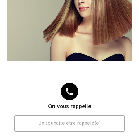
phone
On vous rappelle
Je souhaite être rappelé(e)