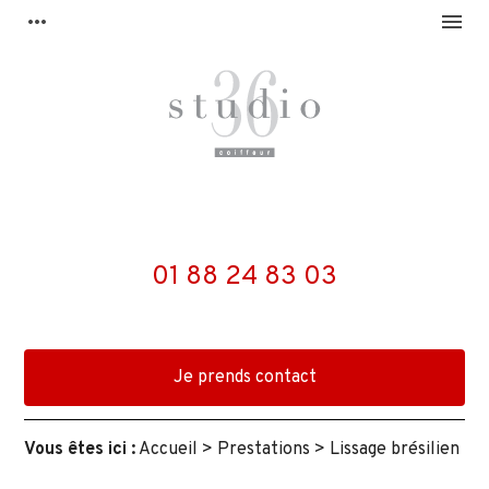
Panneau de gestion des cookies
more_horiz
menu
01 88 24 83 03
Je prends contact
Vous êtes ici :
Accueil
>
Prestations
> Lissage brésilien