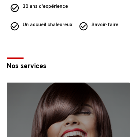
check_circle_outline
30 ans d'expérience
check_circle_outline
check_circle_outline
Un accueil chaleureux
Savoir-faire
Nos services