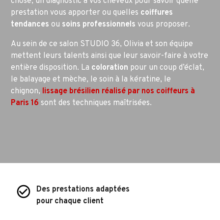
chose, un diagnostic à vos cheveux pour savoir quelle
prestation vous apporter ou quelles
coiffures
tendances
ou
soins professionnels
vous proposer.
Au sein de ce salon STUDIO 36, Olivia et son équipe
mettent leurs talents ainsi que leur savoir-faire à votre
entière disposition. La
coloration
pour un coup d’éclat,
le balayage et mèche, le soin à la kératine, le
chignon,
lissage brésilien réalisé par nos coiffeurs à
Paris 16
sont des techniques maîtrisées.
check_circle_outline
Des prestations adaptées
pour chaque client