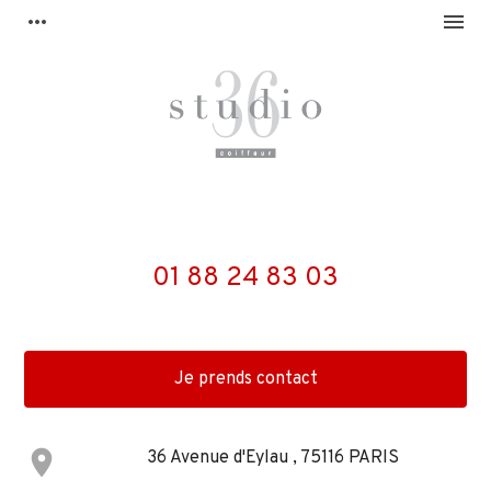
Panneau de gestion des cookies
more_horiz
menu
01 88 24 83 03
Je prends contact
place
36 Avenue d'Eylau , 75116 PARIS