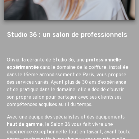
Studio 36 : un salon de professionnels
Olivia, la gérante de Studio 36, une
professionnelle
expérimentée
dans le domaine de la coiffure, installée
dans le 16eme arrondissement de Paris, vous propose
des services variés. Ayant plus de 30 ans d’expérience
et de pratique dans le domaine, elle a décidé d’ouvrir
son propre salon pour partager avec ses clients ses
compétences acquises au fil du temps.
Avec une équipe des spécialistes et des équipements
haut de gamme
, le Salon 36 vous fait vivre une
expérience exceptionnelle tout en faisant, avant toute