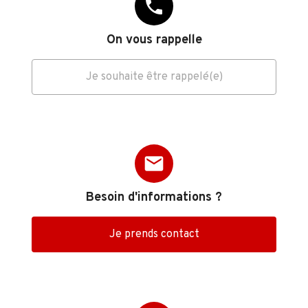
phone
On vous rappelle
Je souhaite être rappelé(e)
mail
Besoin d'informations ?
Je prends contact