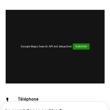
Google Maps Search API est désactivé.
Autoriser
phone
Téléphone
01 88 24 83 03